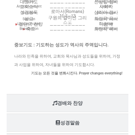
대표기도
신상일 집사
Prayer
Prayer leader
—————————–
Blank
교회소식
사회자
Announcement
Leader
—————————–
Blank
로마서(Romans)
성경봉독
심리아 집사
Scripture
Bible reader
10:8~13
Blank
구원의 길이신 그리
설교
최정묵 목사
Sermon
Senior Pastor
스도
Blank
»
결단의 찬양
다함께
Unison Prayer
Together
—————————–
Blank
»
축도
최정묵 목사
Benediction
Senior Pastor
—————————–
Blank
중보기도 : 기도하는 성도가 역사의 주역입니다.
나라와 민족을 위하여, 교회와 목사님과 성도들을 위하여, 가정
과 사업을 위하여, 자녀들을 위하여 기도합시다.
기도는 모든 것을 변화시킨다. Prayer changes everything!
경배와 찬양
성경말씀