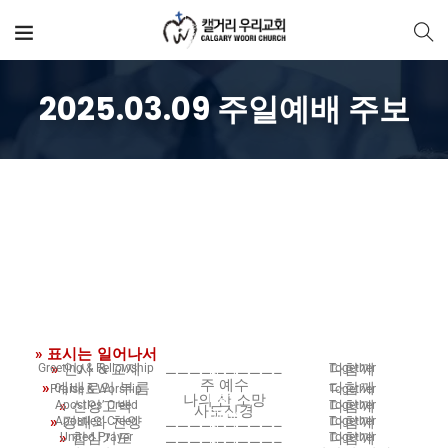
2025.03.09 주일예배 주보
예배순서
» 표시는 일어나서
Blank
Blank
»
인사 & 교제
다함께
Greeting & Fellowship
Together
—————————–
Blank
주 예수
»
예배로의 부름
다함께
Praise & Worship
Together
나의 산 소망
Blank
»
신앙고백
다함께
Apostles’ Creed
Together
사도신경
Blank
»
경배와 찬양
다함께
Apostles’ Creed
Together
—————————–
Blank
»
합심기도
다함께
United Prayer
Together
—————————–
Blank