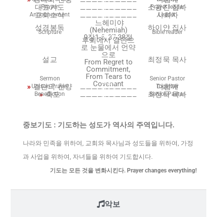
—————————–
Blank
대표기도
소광진 집사
Prayer
Prayer leader
—————————–
Blank
교회소식
사회자
Announcement
Leader
—————————–
Blank
느헤미야
성경봉독
하이얀 집사
(Nehemiah)
Scripture
Bible reader
9장1-5, 37-38절
Blank
후회에서 결단으
로 눈물에서 언약
으로
설교
최정묵 목사
From Regret to
Commitment,
From Tears to
Sermon
Senior Pastor
Covenant
Blank
»
결단의 찬양
다함께
Unison Prayer
Together
—————————–
Blank
»
축도
최정묵 목사
Benediction
Senior Pastor
—————————–
Blank
중보기도 : 기도하는 성도가 역사의 주역입니다.
나라와 민족을 위하여, 교회와 목사님과 성도들을 위하여, 가정
과 사업을 위하여, 자녀들을 위하여 기도합시다.
기도는 모든 것을 변화시킨다. Prayer changes everything!
악보