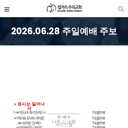
2026.06.28 주일예배 주보
예배순서
» 표시는 일어나
Blank
Blank
서
»
인사 & 교제
다함께
Greeting & Fellowship
Together
—————————–
Blank
주 예수
»
예배로의 부름
다함께
Praise & Worship
Together
나의 산 소망
Blank
»
신앙고백
다함께
Apostles’ Creed
Together
사도신경
Blank
»
경배와 찬양
다함께
Apostles’ Creed
Together